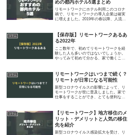
めの都内ホテル5選まとめ
リモートワークにホテル利用このコロナ
禍で、リモートワークの導入企業は確実
に増えました。2019年の春以降、人流抑
制のために出社率70％などを目標にする
企業が増え、部分的にでもリモートワー
クを導入している企業は都内を中心に増
【保存版】リモートワークあるあ
コラム
加しています。しか...
る2022年￼
ここ数年で、初めてリモートワークを経
験した人も多いのではないでしょうか。
やってみて初めて分かる、家で働くこと
の楽しさと難しさ。そんな誰もが共感で
きるリモートワークあるあるを「私生活
編」「Web会議編」「悩み編」に分けて
リモートワークはいつまで続く？
コラム
まとめてみました。悩み...
リモートが日常になる可能性
新型コロナウイルスの影響によって、リ
モートワークが世に普及しました。家で
仕事をすることができ、とても便利なも
のですが、一体いつまで続くのでしょう
か？今回は、そんなリモートワークが、
いつまで続くのか？これからも続くの
【リモートワーク】地方移住のメ
コラム
か？という事について紹介し...
リット・デメリットと人気の移住
先を紹介
新型コロナウイルス感染拡大を受け、リ