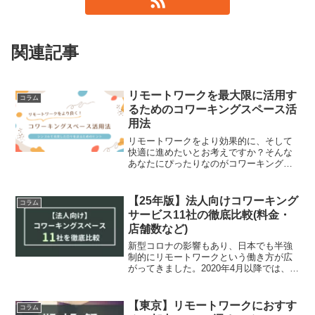
関連記事
リモートワークを最大限に活用す
コラム
るためのコワーキングスペース活
用法
リモートワークをより効果的に、そして
快適に進めたいとお考えですか？そんな
あなたにぴったりなのがコワーキングス
ペースです。本記事では、コワーキング
スペースの利便性や効果的な活用方法を
徹底解説し、リモートワークを最大限に
【25年版】法人向けコワーキング
コラム
活用するためのヒントをお...
サービス11社の徹底比較(料金・
店舗数など)
新型コロナの影響もあり、日本でも半強
制的にリモートワークという働き方が広
がってきました。2020年4月以降では、リ
モートワークの導入企業は5割を超えてい
ると言われています。緊急事態宣言前後
の数値を見ても、この流れは定着してく
【東京】リモートワークにおすす
コラム
ことが見込まれま...